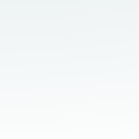
mit dem Auto und hast die Fahrt zum Ziel
gar nicht mitbekommen,...
Der Preis der Perfektion Die letzten 10-15
Jahre lief ich gefühlt durchgehend in einem
Stresshamsterrad. Mein Tag war von
morgens bis abends...