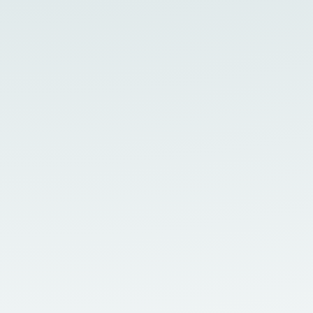
dieselbe wie noch vor 5 Jahren. Vor 5 Jahren
war ich dauergestresst, verspannt, hatte
Angstzustände und das...
Was tun gegen ständiges Grübeln? Das
kommt dir vielleicht bekannt vor: Du fährst