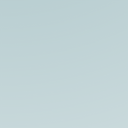
Das Leben ist voller Überraschungen und
voller Höhen und Tiefen. Für manche mehr,
für manche weniger. Gerade wenn eine
Krise in ein Leben tritt, sei...