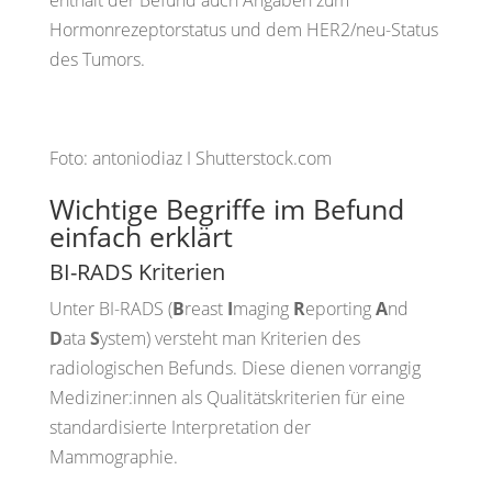
enthält der Befund auch Angaben zum
Hormonrezeptorstatus und dem HER2/neu-Status
des Tumors.
Foto: antoniodiaz I Shutterstock.com
Wichtige Begriffe im Befund
einfach erklärt
BI-RADS Kriterien
Unter BI-RADS (
B
reast
I
maging
R
eporting
A
nd
D
ata
S
ystem) versteht man Kriterien des
radiologischen Befunds. Diese dienen vorrangig
Mediziner:innen als Qualitätskriterien für eine
standardisierte Interpretation der
Mammographie.