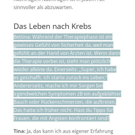
sinnvoller als abzuwarten.
Das Leben nach Krebs
Bettina: Während der Therapiephase ist ein
gewisses Gefühl von Sicherheit da, weil man
gefühlt an der Hand von Ärzten ist. Wenn dann
die Therapie vorbei ist, steht man plötzlich
wieder alleine da. Einerseits: „Super, ich habe
es geschafft. Ich starte zurück ins Leben.“
Andererseits, mache ich mir Sorgen bei
irgendwelchen Symptomen zB ein aufgeblähter
Bauch oder Rückenschmerzen, die auftreten.
Das hatte ich früher nicht. Hast du Tipps für
Frauen, die mit Ängsten konfrontiert sind?
Tina:
Ja, das kann ich aus eigener Erfahrung