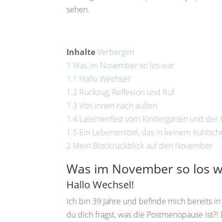
sehen.
Inhalte
Verbergen
1
Was im November so los war
1.1
Hallo Wechsel!
1.2
Rückzug, Reflexion und Ruf
1.3
Von innen nach außen
1.4
Laternenfest vom Kindergarten und der
1.5
Ein Lebensmittel, das in keinem Kühlsch
2
Mein Blockrückblick auf den November
Was im November so los w
Hallo Wechsel!
Ich bin 39 Jahre und befinde mich bereits 
du dich fragst, was die Postmenopause ist?!