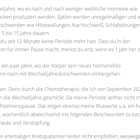
eljahre, wo es nach und nach weniger weibliche Hormone wie
öcken produziert werden. Zyklen werden unregelmäßiger und 
schwerden wie Hitzewallungen, Nachtschweiß, Schlafstörunge
5 bis 15 Jahre dauern.
o du seit 12 Monate keine Periode mehr hast. Dass du in der
n für immer Pause macht, merkst du erst, wenn es 1 Jahr her is
 ein paar Jahre, wo der Körper sein neues hormonelles
kann noch mit Wechseljahresbeschwerden einhergehen.
gen. Denn durch die Chemotherapie, die ich von September 20
in die Wechseljahre geschickt. Da meine Periode seither nicht 
r Postmenopause. Das zeigen ebenso meine Blutwerte u.a. ein h
zw. wöchentlich abwechselnd mit folgenden Beschwerden zu tun
häute und Verstopfung.
en ehemaligen Krebspatienten leider nicht empfohlen, wesweg