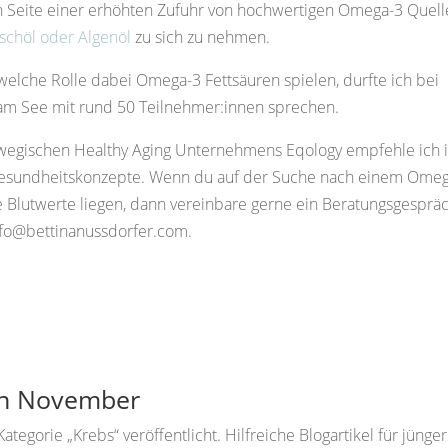
n Seite einer erhöhten Zufuhr von hochwertigen Omega-3 Quell
schöl oder Algenöl
zu sich zu nehmen.
elche Rolle dabei Omega-3 Fettsäuren spielen, durfte ich bei
am See mit rund 50 Teilnehmer:innen sprechen.
rwegischen Healthy Aging Unternehmens Eqology empfehle ich 
Gesundheitskonzepte. Wenn du auf der Suche nach einem Ome
e Blutwerte liegen, dann vereinbare gerne ein Beratungsgespräc
nfo@bettinanussdorfer.com
.
den November
tegorie „Krebs“ veröffentlicht. Hilfreiche Blogartikel für jünge