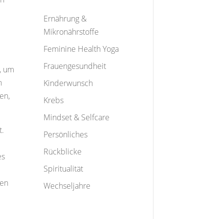
Ernährung &
Mikronährstoffe
Feminine Health Yoga
Frauengesundheit
t, um
h
Kinderwunsch
en,
Krebs
Mindset & Selfcare
t.
Persönliches
Rückblicke
es
Spiritualität
den
Wechseljahre
d