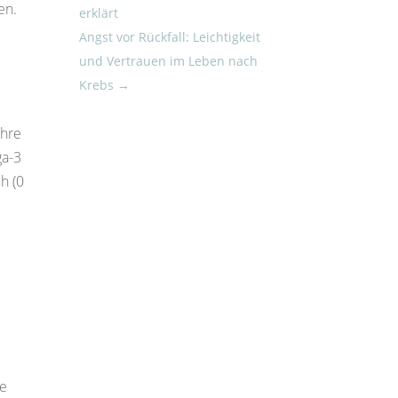
en.
erklärt
Angst vor Rückfall: Leichtigkeit
und Vertrauen im Leben nach
Krebs
→
ihre
ga-3
h (0
re