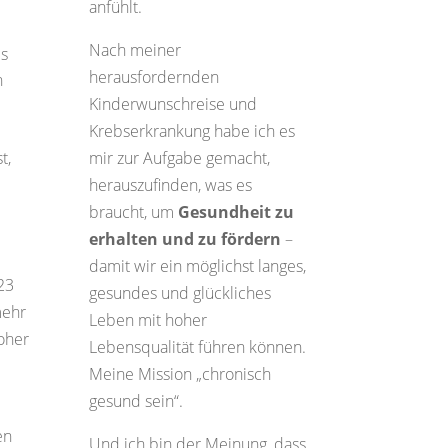
anfühlt.
Nach meiner
es
herausfordernden
n
Kinderwunschreise und
Krebserkrankung habe ich es
t,
mir zur Aufgabe gemacht,
herauszufinden, was es
braucht, um
Gesundheit zu
erhalten und zu fördern
–
damit wir ein möglichst langes,
23
gesundes und glückliches
mehr
Leben mit hoher
oher
Lebensqualität führen können.
:
Meine Mission „chronisch
gesund sein“.
en
Und ich bin der Meinung, dass