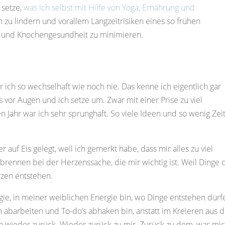
 setze,
was ich selbst mit Hilfe von Yoga, Ernährung und
zu lindern und vorallem Langzeitrisiken eines so frühen
- und Knochengesundheit zu minimieren.
war ich so wechselhaft wie noch nie. Das kenne ich eigentlich gar
 vor Augen und ich setze um. Zwar mit einer Prise zu viel
n Jahr war ich sehr sprunghaft. So viele Ideen und so wenig Zeit
uf Eis gelegt, weil ich gemerkt habe, dass mir alles zu viel
brennen bei der Herzenssache, die mir wichtig ist. Weil Dinge
zen entstehen.
gie, in meiner weiblichen Energie bin, wo Dinge entstehen dürf
 abarbeiten und To-do’s abhaken bin, anstatt im Kreieren aus
h wieder zurück. Wieder zurück zu mir. Zurück zu dem, was mi